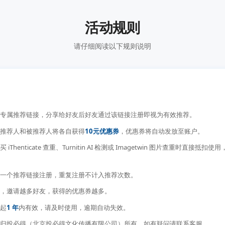
活动规则
请仔细阅读以下规则说明
专属推荐链接，分享给好友后好友通过该链接注册即视为有效推荐。
推荐人和被推荐人将各自获得
10元优惠券
，优惠券将自动发放至账户。
Thenticate 查重、Turnitin AI 检测或 Imagetwin 图片查重时直接抵
一个推荐链接注册，重复注册不计入推荐次数。
，邀请越多好友，获得的优惠券越多。
起
1 年
内有效，请及时使用，逾期自动失效。
归投必得（北京投必得文化传播有限公司）所有，如有疑问请联系客服。