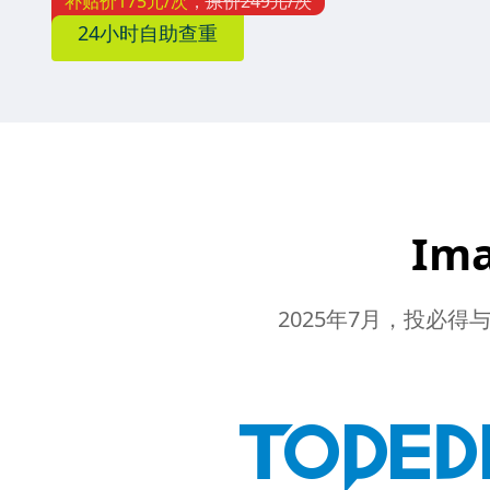
补贴价
175
元/次
，
原价
249
元/次
24小时自助查重
Im
2025年7月，投必得