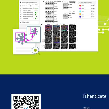
iThenticate
首页