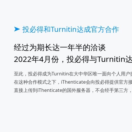
投必得和Turnitin达成官方合作
经过为期长达一年半的洽谈
2022年4月份，投必得与Turniti
至此，投必得成为Turnitin在大中华区唯一面向个人用户提
在这种合作模式之下，iThenticate会向投必得提供官方接
直接上传到iThenticate的国外服务器，不会经手第