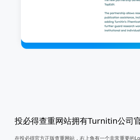
投必得查重网站拥有Turnitin公
在投必得官方正版查重网站，右上角有一个非常重要的Logo: “Turn