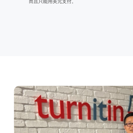
而且只能用美元支付。