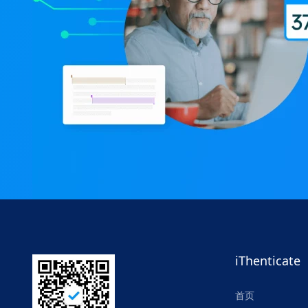
iThenticate
首页